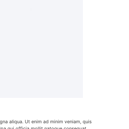
agna aliqua. Ut enim ad minim veniam, quis
ulpa qui officia mollit natoque consequat