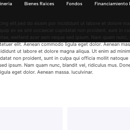
inería
Bienes Raíces
Fondos
Financiamiento 
ing elit,sed do eiusm por incididunt ut labore et dolore m
liquip ex ea sint occaecat cupidatat non proident, sunt in c
vitae, eleifend acer sem neque sed ipsum. Nam quam nunc, b
ctetuer elit. Aenean commodo ligula eget dolor. Aenean mass
cididunt ut labore et dolore magna aliqua. Ut enim ad mini
upidatat non proident, sunt in culpa qui officia mollit nato
e sed ipsum. Nam quam nunc, blandit vel, ridiculus mus. Done
gula eget dolor. Aenean massa. luculvinar.