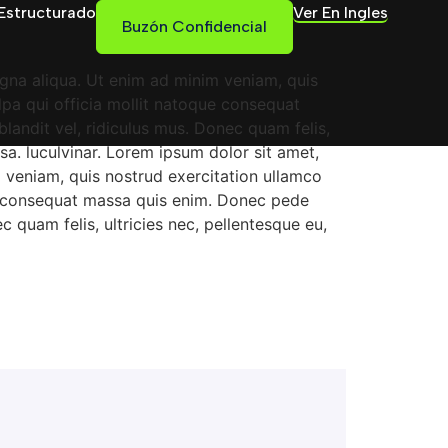
Estructurado
Ver En Ingles
Buzón Confidencial
agna aliqua. Ut enim ad minim veniam, quis
ulpa qui officia mollit natoque consequat
landit vel, ridiculus mus. Donec quam felis,
a. luculvinar. Lorem ipsum dolor sit amet,
m veniam, quis nostrud exercitation ullamco
que consequat massa quis enim. Donec pede
c quam felis, ultricies nec, pellentesque eu,