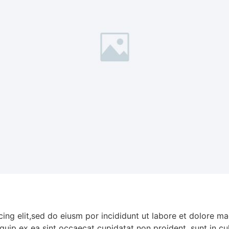
ing elit,sed do eiusm por incididunt ut labore et dolore m
liquip ex ea sint occaecat cupidatat non proident, sunt in c