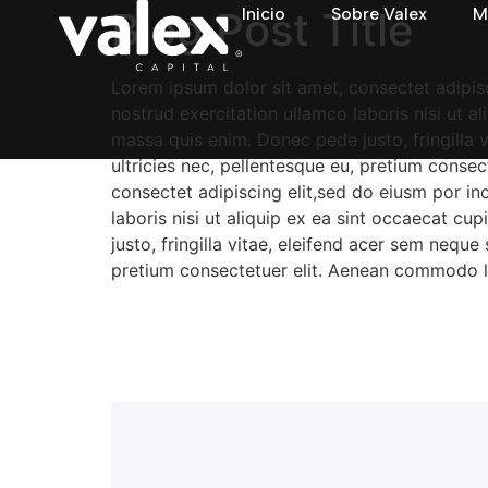
Blog Post Title
Inicio
Sobre Valex
M
Lorem ipsum dolor sit amet, consectet adipisc
nostrud exercitation ullamco laboris nisi ut a
massa quis enim. Donec pede justo, fringilla 
ultricies nec, pellentesque eu, pretium conse
consectet adipiscing elit,sed do eiusm por in
laboris nisi ut aliquip ex ea sint occaecat c
justo, fringilla vitae, eleifend acer sem nequ
pretium consectetuer elit. Aenean commodo li