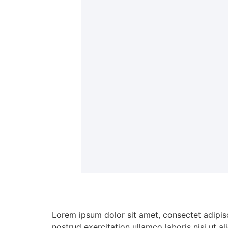
Lorem ipsum dolor sit amet, consectet adipisc
nostrud exercitation ullamco laboris nisi ut a