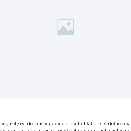
ing elit,sed do eiusm por incididunt ut labore et dolore m
liquip ex ea sint occaecat cupidatat non proident, sunt in c