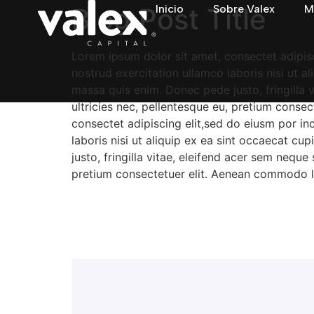
Blog Post Title
Inicio
Sobre Valex
M
Lorem ipsum dolor sit amet, consectet adipisc
nostrud exercitation ullamco laboris nisi ut a
massa quis enim. Donec pede justo, fringilla 
ultricies nec, pellentesque eu, pretium conse
consectet adipiscing elit,sed do eiusm por in
laboris nisi ut aliquip ex ea sint occaecat c
justo, fringilla vitae, eleifend acer sem nequ
pretium consectetuer elit. Aenean commodo li