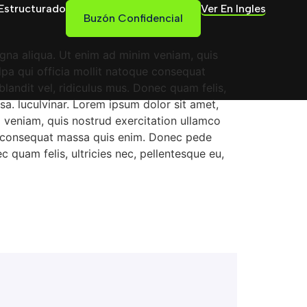
Estructurado
Ver En Ingles
Buzón Confidencial
agna aliqua. Ut enim ad minim veniam, quis
ulpa qui officia mollit natoque consequat
landit vel, ridiculus mus. Donec quam felis,
a. luculvinar. Lorem ipsum dolor sit amet,
m veniam, quis nostrud exercitation ullamco
que consequat massa quis enim. Donec pede
c quam felis, ultricies nec, pellentesque eu,