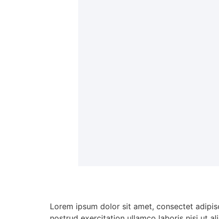
Lorem ipsum dolor sit amet, consectet adipisc
nostrud exercitation ullamco laboris nisi ut a