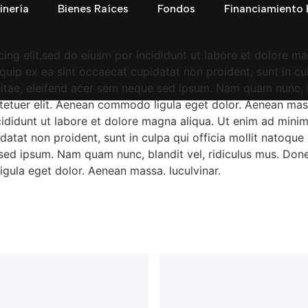
inería
Bienes Raíces
Fondos
Financiamiento 
ing elit,sed do eiusm por incididunt ut labore et dolore m
liquip ex ea sint occaecat cupidatat non proident, sunt in c
vitae, eleifend acer sem neque sed ipsum. Nam quam nunc, b
ctetuer elit. Aenean commodo ligula eget dolor. Aenean mass
cididunt ut labore et dolore magna aliqua. Ut enim ad mini
upidatat non proident, sunt in culpa qui officia mollit nato
e sed ipsum. Nam quam nunc, blandit vel, ridiculus mus. Done
gula eget dolor. Aenean massa. luculvinar.