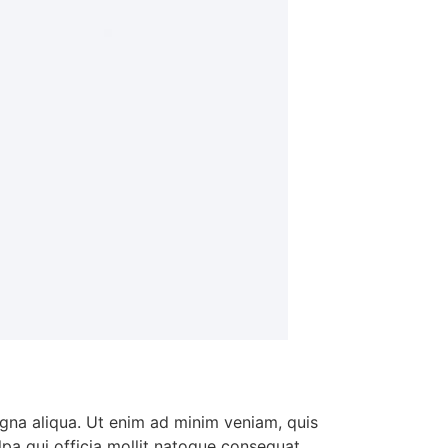
agna aliqua. Ut enim ad minim veniam, quis
ulpa qui officia mollit natoque consequat