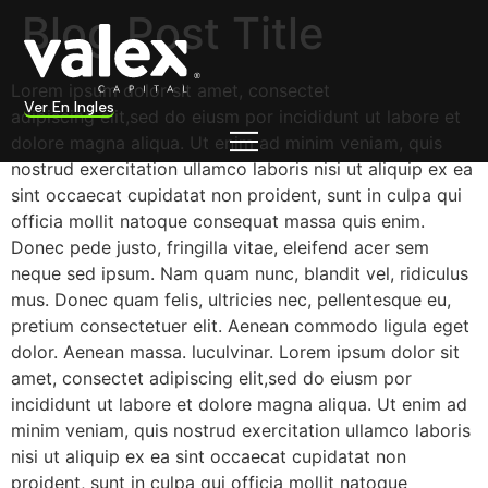
Blog Post Title
Lorem ipsum dolor sit amet, consectet
Ver En Ingles
adipiscing elit,sed do eiusm por incididunt ut labore et
dolore magna aliqua. Ut enim ad minim veniam, quis
nostrud exercitation ullamco laboris nisi ut aliquip ex ea
sint occaecat cupidatat non proident, sunt in culpa qui
officia mollit natoque consequat massa quis enim.
Donec pede justo, fringilla vitae, eleifend acer sem
neque sed ipsum. Nam quam nunc, blandit vel, ridiculus
mus. Donec quam felis, ultricies nec, pellentesque eu,
pretium consectetuer elit. Aenean commodo ligula eget
dolor. Aenean massa. luculvinar. Lorem ipsum dolor sit
amet, consectet adipiscing elit,sed do eiusm por
incididunt ut labore et dolore magna aliqua. Ut enim ad
minim veniam, quis nostrud exercitation ullamco laboris
nisi ut aliquip ex ea sint occaecat cupidatat non
proident, sunt in culpa qui officia mollit natoque